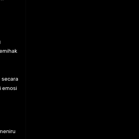
g
memihak
 secara
i emosi
meniru