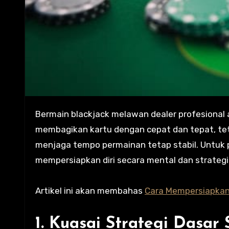
Bermain blackjack melawan dealer profesional adalah tantangan tersendiri. Mereka bukan hanya ahli dalam
membagikan kartu dengan cepat dan tepat, te
menjaga tempo permainan tetap stabil. Untuk
mempersiapkan diri secara mental dan strategi
Artikel ini akan membahas
Cara Mempersiapkan 
1.
Kuasai Strategi Dasar