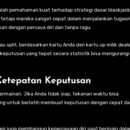
dalah pemahaman kuat terhadap strategi dasar blackjack
o, tetapi mereka sangat cepat dalam menjalankan tugasn
an dengan percaya diri dan tanpa ragu.
au split, berdasarkan kartu Anda dan kartu up milik deale
na keputusan yang tepat secara statistik bisa mengurang
Ketepatan Keputusan
rmainan. Jika Anda tidak siap, tekanan waktu bisa
ting untuk berlatih membuat keputusan dengan cepat d
 tapi juga membangun kepercayaan diri saat bermain dal