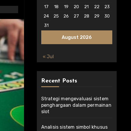
17
18
19
20
21
22
23
24
25
26
27
28
29
30
31
August 2026
« Jul
Recent Posts
Strategi mengevaluasi sistem
penghargaan dalam permainan
slot
Analisis sistem simbol khusus