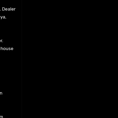
. Dealer
ya,
r.
i house
an
am