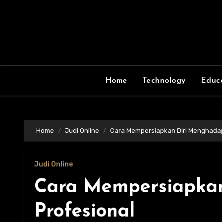
Skip
to
content
Home
Technology
Educ
Home
Judi Online
Cara Mempersiapkan Diri Menghadap
Judi Online
Cara Mempersiapkan
Profesional