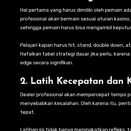
Hal pertama yang harus dimiliki oleh pemain a
profesional akan bermain sesuai aturan kasin
sehingga pemain harus bisa mengambil keputus
Pelajari kapan harus hit, stand, double down, at
Hafalkan tabel strategi dasar jika perlu, kare
edge secara signifikan.
2.
Latih Kecepatan dan 
Dealer profesional akan mempercepat tempo pe
menyebabkan kesalahan. Oleh karena itu, pen
tepat.
Latihan ini tidak hanya meningkatkan refleks,