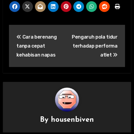
Post
Cara berenang
Pengaruh pola tidur
navigation
tanpa cepat
terhadap performa
kehabisan napas
atlet
By
housenbiven