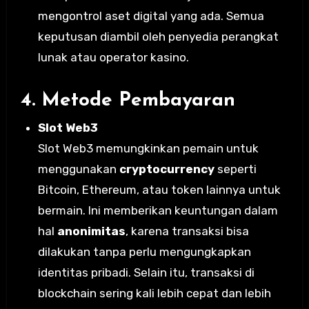
mengontrol aset digital yang ada. Semua
keputusan diambil oleh penyedia perangkat
lunak atau operator kasino.
4.
Metode Pembayaran
Slot Web3
Slot Web3 memungkinkan pemain untuk
menggunakan
cryptocurrency
seperti
Bitcoin, Ethereum, atau token lainnya untuk
bermain. Ini memberikan keuntungan dalam
hal
anonimitas
, karena transaksi bisa
dilakukan tanpa perlu mengungkapkan
identitas pribadi. Selain itu, transaksi di
blockchain sering kali lebih cepat dan lebih