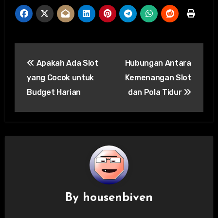
Post
Apakah Ada Slot
Hubungan Antara
navigation
yang Cocok untuk
Kemenangan Slot
Budget Harian
dan Pola Tidur
By
housenbiven