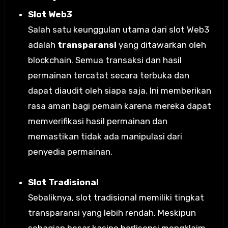
Slot Web3
Salah satu keunggulan utama dari slot Web3
adalah
transparansi
yang ditawarkan oleh
blockchain. Semua transaksi dan hasil
permainan tercatat secara terbuka dan
dapat diaudit oleh siapa saja. Ini memberikan
rasa aman bagi pemain karena mereka dapat
memverifikasi hasil permainan dan
memastikan tidak ada manipulasi dari
penyedia permainan.
Slot Tradisional
Sebaliknya, slot tradisional memiliki tingkat
transparansi yang lebih rendah. Meskipun