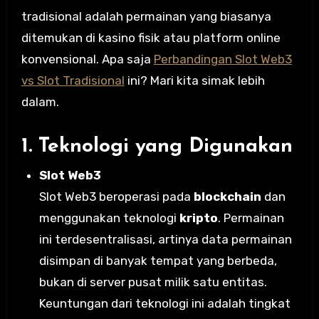
tradisional adalah permainan yang biasanya
ditemukan di kasino fisik atau platform online
konvensional. Apa saja
Perbandingan Slot Web3
vs Slot Tradisional
ini? Mari kita simak lebih
dalam.
1.
Teknologi yang Digunakan
Slot Web3
Slot Web3 beroperasi pada
blockchain
dan
menggunakan teknologi
kripto
. Permainan
ini terdesentralisasi, artinya data permainan
disimpan di banyak tempat yang berbeda,
bukan di server pusat milik satu entitas.
Keuntungan dari teknologi ini adalah tingkat