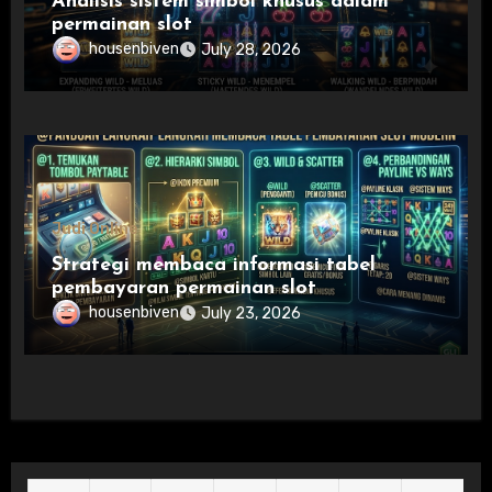
Analisis sistem simbol khusus dalam
permainan slot
housenbiven
July 28, 2026
Judi Online
Strategi membaca informasi tabel
pembayaran permainan slot
housenbiven
July 23, 2026