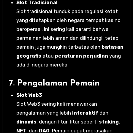
Slot Tradisional
Slot tradisional tunduk pada regulasi ketat
yang ditetapkan oleh negara tempat kasino
beroperasi. Ini sering kali berarti bahwa
permainan lebih aman dan dilindungi, tetapi
pemain juga mungkin terbatas oleh
batasan
geografis
atau
peraturan perjudian
yang
ada di negara mereka.
7.
Pengalaman Pemain
Slot Web3
Slot Web3 sering kali menawarkan
pengalaman yang lebih
interaktif
dan
dinamis
, dengan fitur-fitur seperti
staking
,
NFT
, dan
DAO
. Pemain dapat merasakan