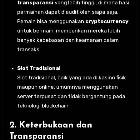
transparansi
yang lebih tinggi, di mana hasil
permainan dapat diaudit oleh siapa saja.
Pemain bisa menggunakan
cryptocurrency
untuk bermain, memberikan mereka lebih
banyak kebebasan dan keamanan dalam
transaksi.
Slot Tradisional
Slot tradisional, baik yang ada di kasino fisik
maupun online, umumnya menggunakan
server terpusat dan tidak bergantung pada
teknologi blockchain.
2.
Keterbukaan dan
Transparansi