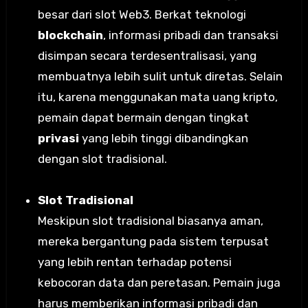
besar dari slot Web3. Berkat teknologi
blockchain
, informasi pribadi dan transaksi
disimpan secara terdesentralisasi, yang
membuatnya lebih sulit untuk diretas. Selain
itu, karena menggunakan mata uang kripto,
pemain dapat bermain dengan tingkat
privasi
yang lebih tinggi dibandingkan
dengan slot tradisional.
Slot Tradisional
Meskipun slot tradisional biasanya aman,
mereka bergantung pada sistem terpusat
yang lebih rentan terhadap potensi
kebocoran data dan peretasan. Pemain juga
harus memberikan informasi pribadi dan