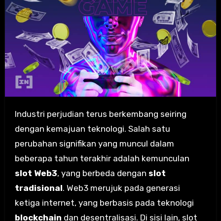
Industri perjudian terus berkembang seiring
dengan kemajuan teknologi. Salah satu
perubahan signifikan yang muncul dalam
beberapa tahun terakhir adalah kemunculan
slot Web3
, yang berbeda dengan
slot
tradisional
. Web3 merujuk pada generasi
ketiga internet, yang berbasis pada teknologi
blockchain
dan desentralisasi. Di sisi lain, slot