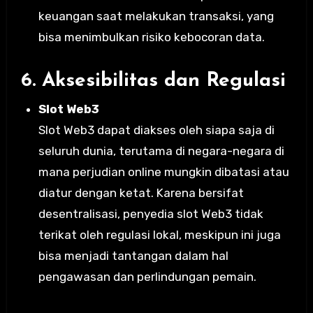
keuangan saat melakukan transaksi, yang
bisa menimbulkan risiko kebocoran data.
6.
Aksesibilitas dan Regulasi
Slot Web3
Slot Web3 dapat diakses oleh siapa saja di
seluruh dunia, terutama di negara-negara di
mana perjudian online mungkin dibatasi atau
diatur dengan ketat. Karena bersifat
desentralisasi, penyedia slot Web3 tidak
terikat oleh regulasi lokal, meskipun ini juga
bisa menjadi tantangan dalam hal
pengawasan dan perlindungan pemain.