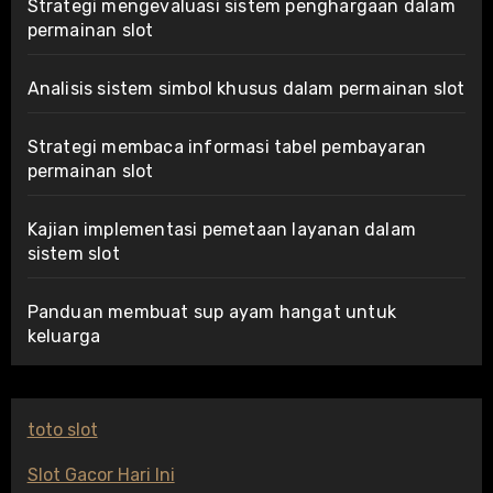
Strategi mengevaluasi sistem penghargaan dalam
permainan slot
Analisis sistem simbol khusus dalam permainan slot
Strategi membaca informasi tabel pembayaran
permainan slot
Kajian implementasi pemetaan layanan dalam
sistem slot
Panduan membuat sup ayam hangat untuk
keluarga
toto slot
Slot Gacor Hari Ini