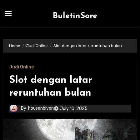
Skip
to
BuletinSore
content
Home
Judi Online
Slot dengan latar reruntuhan bulan
Judi Online
Slot dengan latar
reruntuhan bulan
By
housenbiven
July 10, 2025