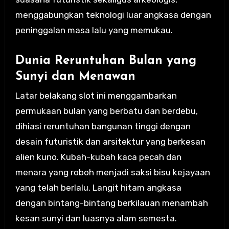
menggabungkan teknologi luar angkasa dengan
peninggalan masa lalu yang memukau.
Dunia Reruntuhan Bulan yang
Sunyi dan Menawan
Latar belakang slot ini menggambarkan
permukaan bulan yang berbatu dan berdebu,
dihiasi reruntuhan bangunan tinggi dengan
desain futuristik dan arsitektur yang berkesan
alien kuno. Kubah-kubah kaca pecah dan
menara yang roboh menjadi saksi bisu kejayaan
yang telah berlalu. Langit hitam angkasa
dengan bintang-bintang berkilauan menambah
kesan sunyi dan luasnya alam semesta.