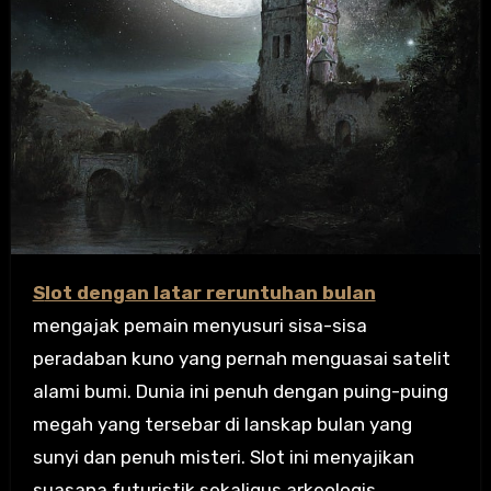
Slot dengan latar reruntuhan bulan
mengajak pemain menyusuri sisa-sisa
peradaban kuno yang pernah menguasai satelit
alami bumi. Dunia ini penuh dengan puing-puing
megah yang tersebar di lanskap bulan yang
sunyi dan penuh misteri. Slot ini menyajikan
suasana futuristik sekaligus arkeologis,