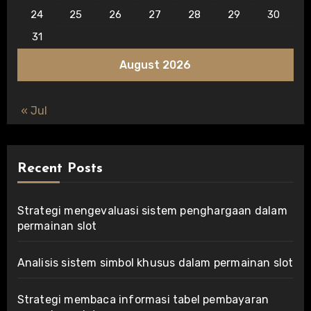
24
25
26
27
28
29
30
31
August 2026
« Jul
Recent Posts
Strategi mengevaluasi sistem penghargaan dalam
permainan slot
Analisis sistem simbol khusus dalam permainan slot
Strategi membaca informasi tabel pembayaran