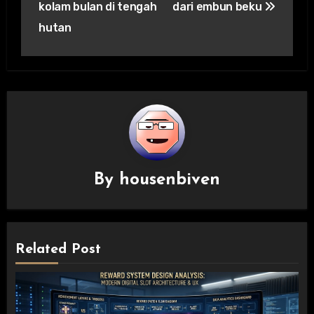
kolam bulan di tengah
dari embun beku
hutan
By
housenbiven
Related Post