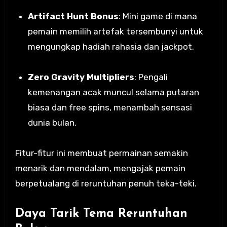
Artifact Hunt Bonus
: Mini game di mana
pemain memilih artefak tersembunyi untuk
mengungkap hadiah rahasia dan jackpot.
Zero Gravity Multipliers
: Pengali
kemenangan acak muncul selama putaran
biasa dan free spins, menambah sensasi
dunia bulan.
Fitur-fitur ini membuat permainan semakin
menarik dan mendalam, mengajak pemain
berpetualang di reruntuhan penuh teka-teki.
Daya Tarik Tema Reruntuhan