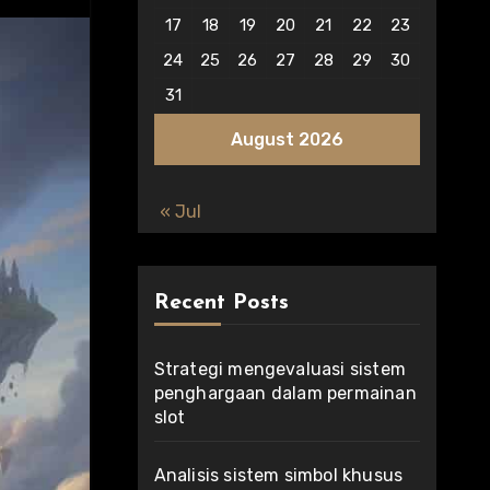
17
18
19
20
21
22
23
24
25
26
27
28
29
30
31
August 2026
« Jul
Recent Posts
Strategi mengevaluasi sistem
penghargaan dalam permainan
slot
Analisis sistem simbol khusus