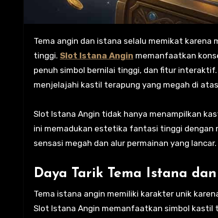
Tema angin dan istana selalu memikat karena menghadirkan sensasi kebebasan, keagungan, dan fantasi
tinggi.
Slot Istana Angin
memanfaatkan konsep
penuh simbol bernilai tinggi, dan fitur interakt
menjelajahi kastil terapung yang megah di atas
Slot Istana Angin tidak hanya menampilkan kast
ini memadukan estetika fantasi tinggi denga
sensasi megah dan alur permainan yang lancar.
Daya Tarik Tema Istana dan
Tema istana angin memiliki karakter unik kare
Slot Istana Angin memanfaatkan simbol kastil t