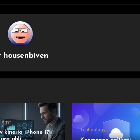
y
housenbiven
logy
Technology
w kinerja iPhone 17
ara ahli