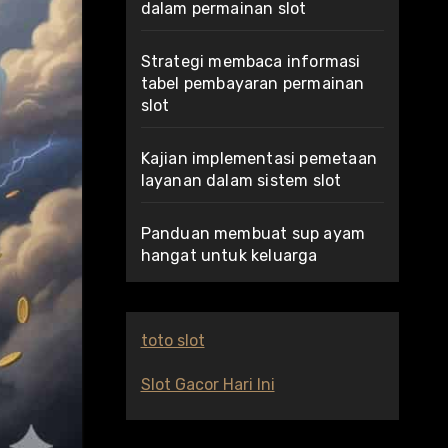
dalam permainan slot
Strategi membaca informasi
tabel pembayaran permainan
slot
Kajian implementasi pemetaan
layanan dalam sistem slot
Panduan membuat sup ayam
hangat untuk keluarga
toto slot
Slot Gacor Hari Ini