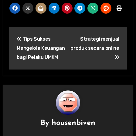
Post
Tips Sukses
Strategi menjual
navigation
Mengelola Keuangan
produk secara online
bagi Pelaku UMKM
By
housenbiven