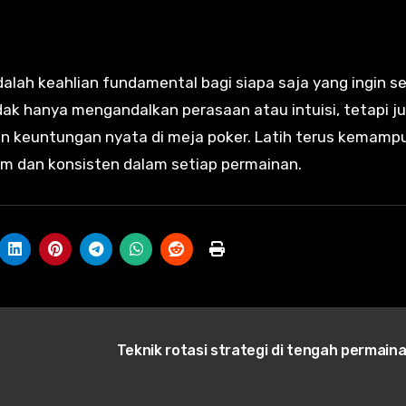
lah keahlian fundamental bagi siapa saja yang ingin se
ak hanya mengandalkan perasaan atau intuisi, tetapi j
 keuntungan nyata di meja poker. Latih terus kemampu
am dan konsisten dalam setiap permainan.
Teknik rotasi strategi di tengah permain