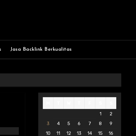
s
Jasa Backlink Berkualitas
M
T
W
T
F
S
S
1
2
3
4
5
6
7
8
9
10
11
12
13
14
15
16