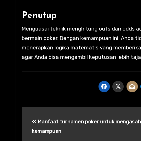
Penutup
Menguasai teknik menghitung outs dan odds ada
bermain poker. Dengan kemampuan ini, Anda tid
menerapkan logika matematis yang memberikan
agar Anda bisa mengambil keputusan lebih taj
Post
Manfaat turnamen poker untuk mengasah
navigation
kemampuan