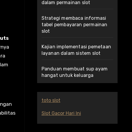
dalam permainan slot
Strategi membaca informasi
tabel pembayaran permainan
slot
uts
rnya
Kajian implementasi pemetaan
layanan dalam sistem slot
ara
lam
Panduan membuat sup ayam
hangat untuk keluarga
toto slot
angan
bilitas
Slot Gacor Hari Ini