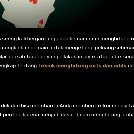
as sering kali bergantung pada kemampuan menghitung
o
 memungkinkan pemain untuk mengetahui peluang sebena
ai apakah taruhan yang dilakukan layak atau tidak sec
lengkap tentang
Teknik menghitung outs dan odds
da
 di dek dan bisa membantu Anda membentuk kombinasi t
t penting karena menjadi dasar dalam menghitung proba