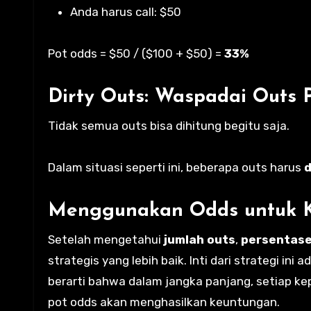
Anda harus call: $50
Pot odds = $50 / ($100 + $50) =
33%
Dirty Outs: Waspadai Outs 
Tidak semua outs bisa dihitung begitu saja.
Dalam situasi seperti ini, beberapa outs harus
d
Menggunakan Odds untuk K
Setelah mengetahui
jumlah outs
,
persentase
strategis yang lebih baik. Inti dari strategi in
berarti bahwa dalam jangka panjang, setiap ke
pot odds akan menghasilkan keuntungan.