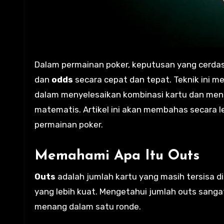
Dalam permainan poker, keputusan yang cerd
dan
odds
secara cepat dan tepat. Teknik ini
dalam menyelesaikan kombinasi kartu dan menil
matematis. Artikel ini akan membahas secara 
permainan poker.
Memahami Apa Itu Outs
Outs
adalah jumlah kartu yang masih tersisa
yang lebih kuat. Mengetahui jumlah outs sanga
menang dalam satu ronde.