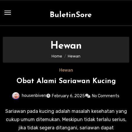
Skip
to
BuletinSore
content
Hewan
Home
Hewan
Hewan
Obat Alami Sariawan Kucing
housenbiven
February 6, 2025
No Comments
Sariawan pada kucing adalah masalah kesehatan yang
cukup umum ditemukan. Meskipun tidak terlalu serius,
jika tidak segera ditangani, sariawan dapat